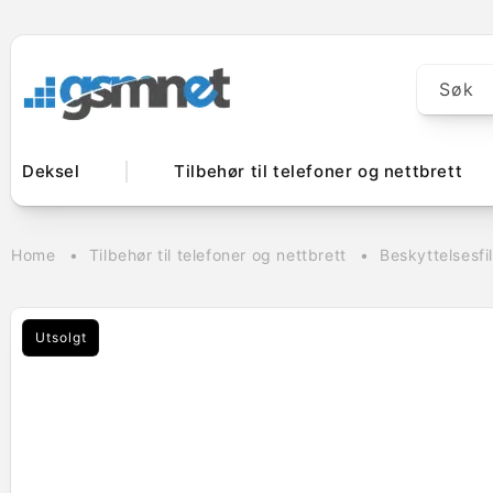
Gå videre til
innholdet
Søk
Deksel
Tilbehør til telefoner og nettbrett
Home
Tilbehør til telefoner og nettbrett
Beskyttelsesfi
Utsolgt
Hopp til
produktinformasjon