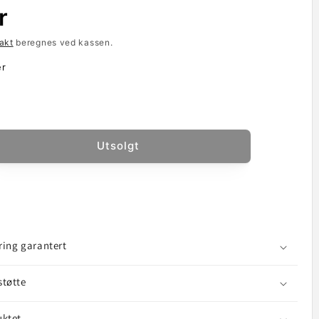
r
akt
beregnes ved kassen.
er
Utsolgt
let
E
ld
er
rmbeskytter
ering garantert
mi
mi
støtte
uktet