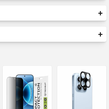
+
Blister
ield
+
Beskyttelsesfilm / Applikasjonssett
 - Svart
Ny
linger.
eg utmerket til hele skjermoverflaten,
komplett estetisk utseende.